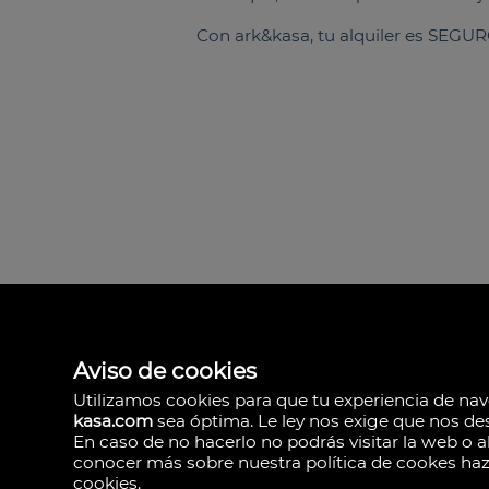
Con ark&kasa, tu alquiler es SEGUR
Aviso de cookies
Utilizamos cookies para que tu experiencia de n
ark & kasa
kasa.com
sea óptima. Le ley nos exige que nos de
Av. de les Corts Va
En caso de no hacerlo no podrás visitar la web o al
46015 Valencia
conocer más sobre nuestra política de cookes haz 
España
cookies
.
(+34)601.013.309