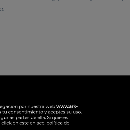
O.
avegación por nuestra web
www.ark-
s tu consentimiento y aceptes su uso.
lencianes, 39, Campanar.
gunas partes de ella. Si quieres
click en este enlace:
política de