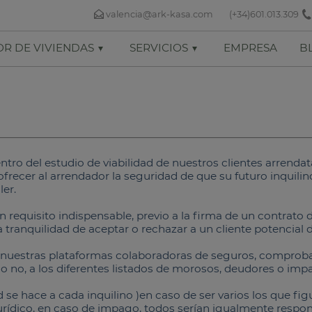
valencia@ark-kasa.com
(+34)601.013.309
R DE VIVIENDAS
SERVICIOS
EMPRESA
B
entro del estudio de viabilidad de nuestros clientes arrendata
 ofrecer al arrendador la seguridad de que su futuro inquili
ler.
equisito indispensable, previo a la firma de un contrato d
a tranquilidad de aceptar o rechazar a un cliente potencial 
de nuestras plataformas colaboradoras de seguros, comproban
 o no, a los diferentes listados de morosos, deudores o imp
ad se hace a cada inquilino )en caso de ser varios los que f
jurídico, en caso de impago, todos serían igualmente respon